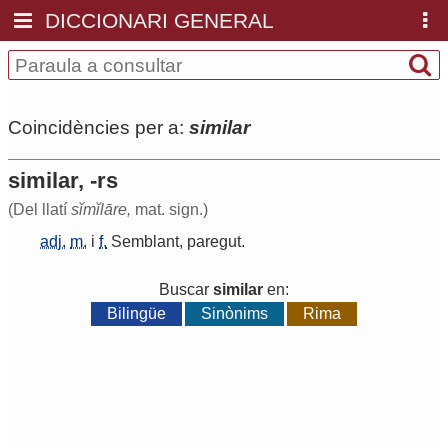
DICCIONARI GENERAL
Coincidències per a:
similar
similar, -rs
(Del llatí
sĭmĭlāre,
mat. sign.)
adj.
m.
i
f.
Semblant
,
paregut
.
Buscar
similar
en:
Bilingüe
Sinònims
Rima