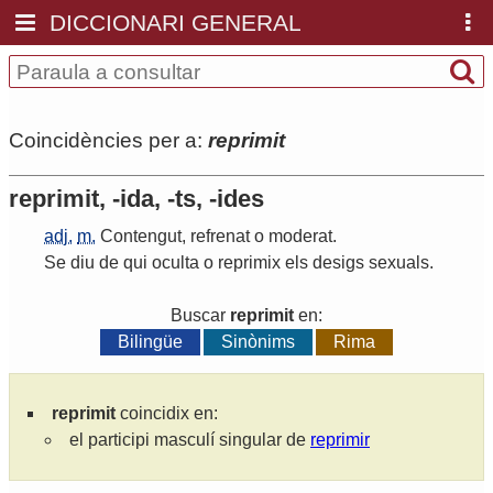
DICCIONARI GENERAL
Coincidències per a:
reprimit
reprimit, -ida, -ts, -ides
adj.
m.
Contengut
,
refrenat
o
moderat
.
Se
diu
de
qui
oculta
o
reprimix
els
desigs
sexuals
.
Buscar
reprimit
en:
Bilingüe
Sinònims
Rima
reprimit
coincidix en:
el participi masculí singular de
reprimir