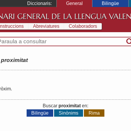
Diccionaris:
General
Bilingüe
NARI GENERAL DE LA LLENGUA VALE
Instruccions
Abreviatures
Colaboradors
:
proximitat
ròxim
.
Buscar
proximitat
en:
Bilingüe
Sinònims
Rima