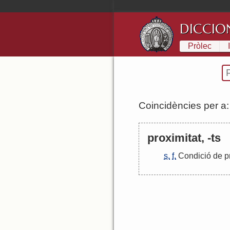
DICCIO
Pròlec
Coincidències per a
proximitat, -ts
s.
f.
Condició
de
p