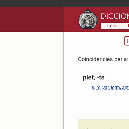
DICCIO
Pròlec
Coincidències per a
plet, -ts
s.
m.
var. form. ant