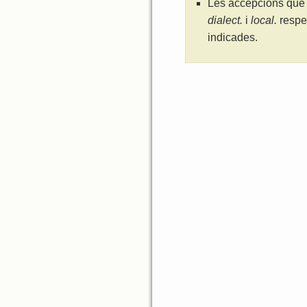
Les accepcions que 
dialect.
i
local.
respe
indicades.