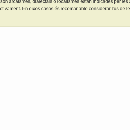
són arcaismes, dialectals o localismes estan indicades per les
ctivament. En eixos casos és recomanable considerar l'us de 