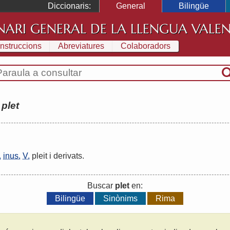
Diccionaris:
General
Bilingüe
NARI GENERAL DE LA LLENGUA VALE
Instruccions
Abreviatures
Colaboradors
:
plet
.
inus.
V.
pleit
i
derivats
.
Buscar
plet
en:
Bilingüe
Sinònims
Rima