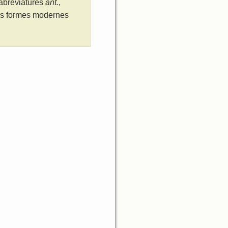
 abreviatures
ant.
,
les formes modernes