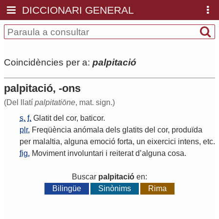
DICCIONARI GENERAL
Coincidències per a:
palpitació
palpitació, -ons
(Del llatí
palpitatiōne
, mat. sign.)
s.
f.
Glatit
del
cor
,
baticor
.
plr.
Freqüència
anómala
dels
glatits
del
cor
,
produïda
per
malaltia
,
alguna
emoció
forta
,
un
eixercici
intens
,
etc
.
fig.
Moviment
involuntari
i
reiterat
d
’
alguna
cosa
.
Buscar
palpitació
en:
Bilingüe
Sinònims
Rima