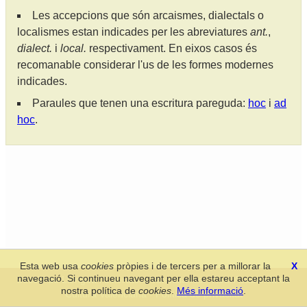
Les accepcions que són arcaismes, dialectals o
localismes estan indicades per les abreviatures
ant.
,
dialect.
i
local.
respectivament. En eixos casos és
recomanable considerar l'us de les formes modernes
indicades.
Paraules que tenen una escritura pareguda:
hoc
i
ad
hoc
.
Esta web usa
cookies
pròpies i de tercers per a millorar la
X
navegació. Si continueu navegant per ella estareu acceptant la
Secció de Llengua i Lliteratura Valencianes
-
Real Acadèmia de
nostra política de
cookies
.
Més informació
.
Cultura Valenciana
-
Política de privacitat