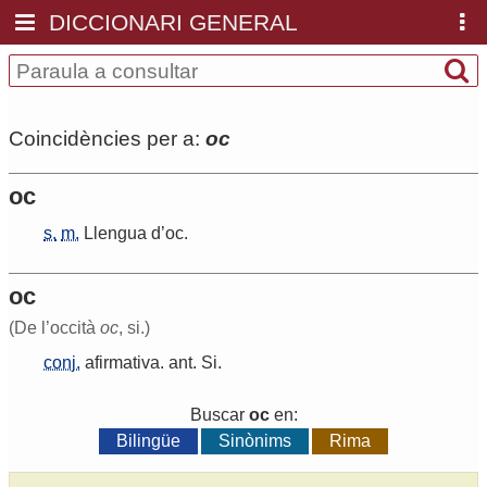
DICCIONARI GENERAL
Coincidències per a:
oc
oc
s.
m.
Llengua
d
’
oc
.
oc
(De l’occità
oc
, si.)
conj.
afirmativa
.
ant
.
Si
.
Buscar
oc
en:
Bilingüe
Sinònims
Rima