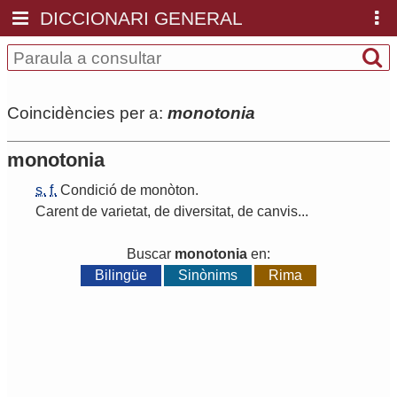
DICCIONARI GENERAL
Coincidències per a:
monotonia
monotonia
s.
f.
Condició
de
monòton
.
Carent
de
varietat
,
de
diversitat
,
de
canvis
...
Buscar
monotonia
en:
Bilingüe
Sinònims
Rima