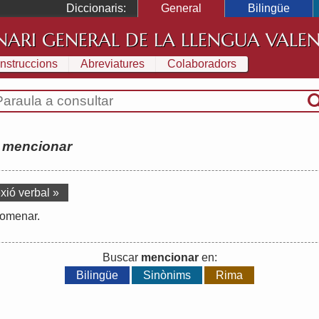
Diccionaris:
General
Bilingüe
NARI GENERAL DE LA LLENGUA VALE
Instruccions
Abreviatures
Colaboradors
:
mencionar
xió verbal »
omenar
.
Buscar
mencionar
en:
Bilingüe
Sinònims
Rima