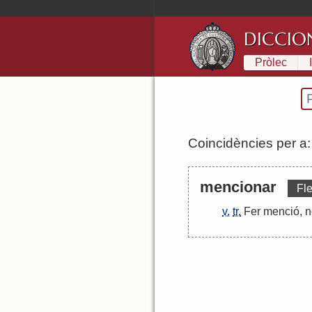
DICCIO
Pròlec
Coincidències per a
mencionar
Fle
v.
tr.
Fer
menció
,
n