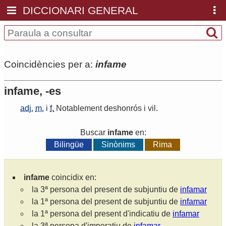
DICCIONARI GENERAL
Coincidències per a:
infame
infame, -es
adj.
m.
i
f.
Notablement
deshonrós
i
vil
.
Buscar
infame
en:
Bilingüe
Sinònims
Rima
infame
coincidix en:
la 3ª persona del present de subjuntiu de
infamar
la 1ª persona del present de subjuntiu de
infamar
la 1ª persona del present d'indicatiu de
infamar
la 3ª persona d'imperatiu de
infamar