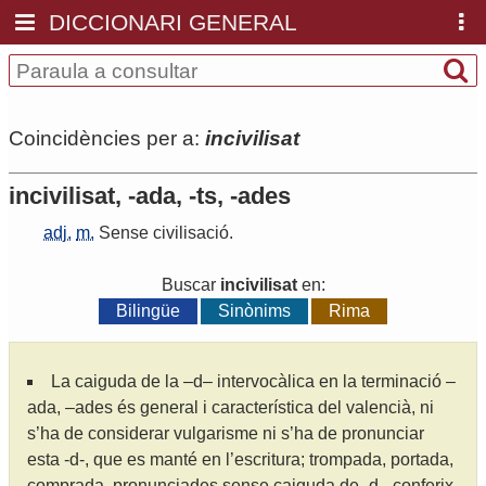
DICCIONARI GENERAL
Coincidències per a:
incivilisat
incivilisat, -ada, -ts, -ades
adj.
m.
Sense
civilisació
.
Buscar
incivilisat
en:
Bilingüe
Sinònims
Rima
La caiguda de la –d– intervocàlica en la terminació –
ada, –ades és general i característica del valencià, ni
s’ha de considerar vulgarisme ni s’ha de pronunciar
esta -d-, que es manté en l’escritura; trompada, portada,
comprada, pronunciades sense caiguda de -d-, conferix