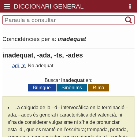
DICCIONARI GENERAL
Coincidències per a:
inadequat
inadequat, -ada, -ts, -ades
adj.
m.
No
adequat
.
Buscar
inadequat
en:
Bilingüe
Sinònims
Rima
La caiguda de la –d– intervocàlica en la terminació –
ada, –ades és general i característica del valencià, ni
s’ha de considerar vulgarisme ni s’ha de pronunciar
esta -d-, que es manté en l’escritura; trompada, portada,
comprada, pronunciades sense caiguda de -d-, conferix