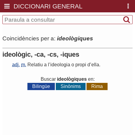
DICCIONARI GENERAL
Coincidències per a:
ideològiques
ideològic, -ca, -cs, -iques
adj.
m.
Relatiu
a
l
’
ideologia
o
propi
d
’
ella
.
Buscar
ideològiques
en:
Bilingüe
Sinònims
Rima