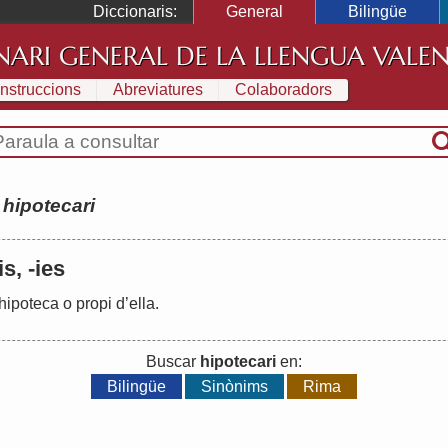
Diccionaris:
General
Bilingüe
NARI GENERAL DE LA LLENGUA VALE
Instruccions
Abreviatures
Colaboradors
:
hipotecari
is, -ies
hipoteca
o
propi
d
’
ella
.
Buscar
hipotecari
en:
Bilingüe
Sinònims
Rima