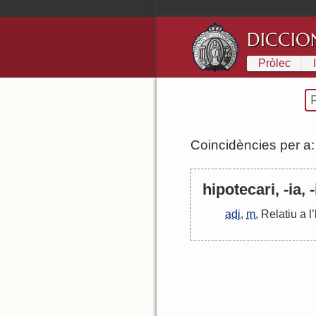
DICCIO
Pròlec
Coincidències per a
hipotecari, -ia, -
adj.
m.
Relatiu
a
l
’