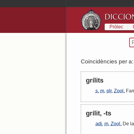
DICCIO
Pròlec
Coincidències per a
grílits
s.
m.
plr.
Zool.
Fam
grílit, -ts
adj.
m.
Zool.
De
la