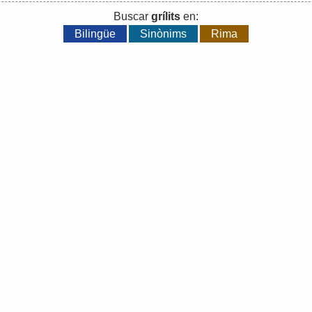
Buscar
grílits
en:
Bilingüe
Sinònims
Rima