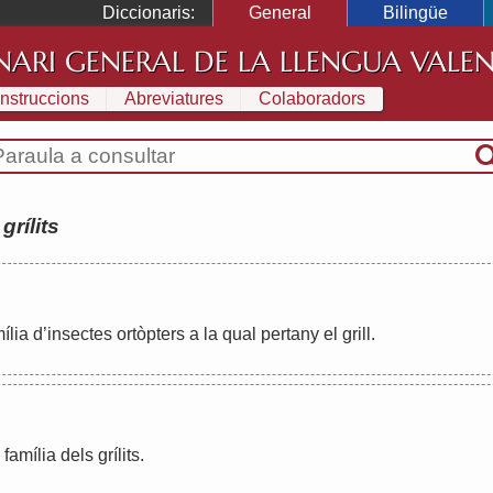
Diccionaris:
General
Bilingüe
NARI GENERAL DE LA LLENGUA VALE
Instruccions
Abreviatures
Colaboradors
:
grílits
ília
d
’
insectes
ortòpters
a
la
qual
pertany
el
grill
.
família
dels
grílits
.