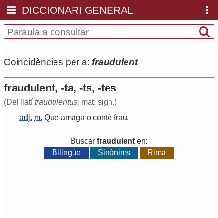
DICCIONARI GENERAL
Coincidències per a:
fraudulent
fraudulent, -ta, -ts, -tes
(Del llatí
fraudulentus,
mat. sign.)
adj.
m.
Que
amaga
o
conté
frau
.
Buscar
fraudulent
en:
Bilingüe
Sinònims
Rima