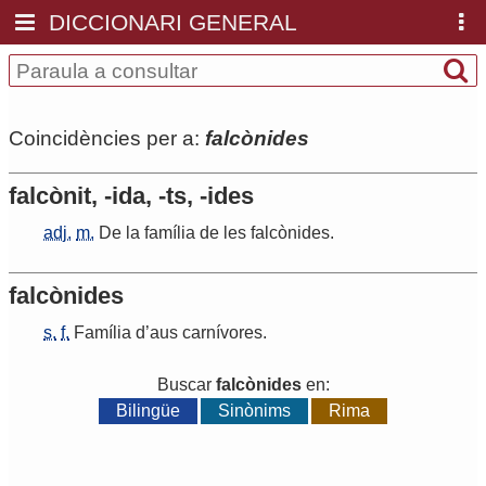
DICCIONARI GENERAL
Coincidències per a:
falcònides
falcònit, -ida, -ts, -ides
adj.
m.
De
la
família
de
les
falcònides
.
falcònides
s.
f.
Família
d
’
aus
carnívores
.
Buscar
falcònides
en:
Bilingüe
Sinònims
Rima