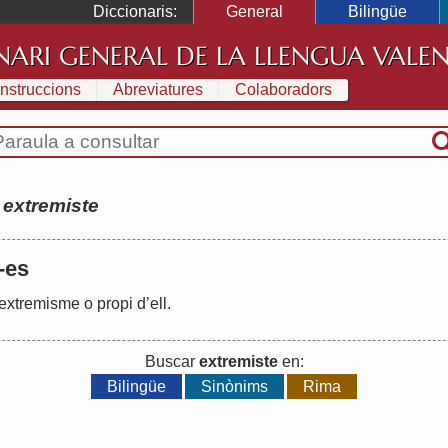
Diccionaris:
General
Bilingüe
NARI GENERAL DE LA LLENGUA VALE
Instruccions
Abreviatures
Colaboradors
:
extremiste
 -es
extremisme
o
propi
d
’
ell
.
Buscar
extremiste
en:
Bilingüe
Sinònims
Rima