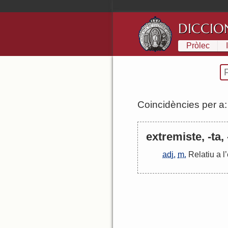
DICCIO
Pròlec
Coincidències per a
extremiste, -ta,
adj.
m.
Relatiu
a
l
’