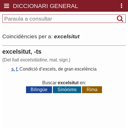
DICCIONARI GENERAL
Coincidències per a:
excelsitut
excelsitut, -ts
(Del llatí
excelsitūdine
, mat. sign.)
s.
f.
Condició
d
’
excels
,
de
gran
excelència
Buscar
excelsitut
en:
Bilingüe
Sinònims
Rima