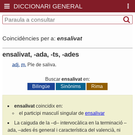
DICCIONARI GENERAL
Coincidències per a:
ensalivat
ensalivat, -ada, -ts, -ades
adj.
m.
Ple
de
saliva
.
Buscar
ensalivat
en:
Bilingüe
Sinònims
Rima
ensalivat
coincidix en:
el participi masculí singular de
ensalivar
La caiguda de la –d– intervocàlica en la terminació –
ada, –ades és general i característica del valencià, ni