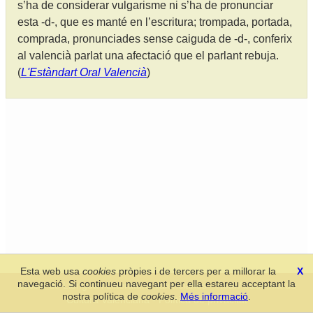
s’ha de considerar vulgarisme ni s’ha de pronunciar
esta -d-, que es manté en l’escritura; trompada, portada,
comprada, pronunciades sense caiguda de -d-, conferix
al valencià parlat una afectació que el parlant rebuja.
(
L'Estàndart Oral Valencià
)
Esta web usa
cookies
pròpies i de tercers per a millorar la
X
navegació. Si continueu navegant per ella estareu acceptant la
Secció de Llengua i Lliteratura Valencianes
-
Real Acadèmia de
nostra política de
cookies
.
Més informació
.
Cultura Valenciana
-
Política de privacitat