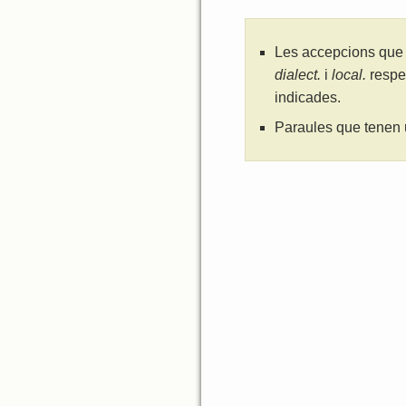
Les accepcions que 
dialect.
i
local.
respe
indicades.
Paraules que tenen 