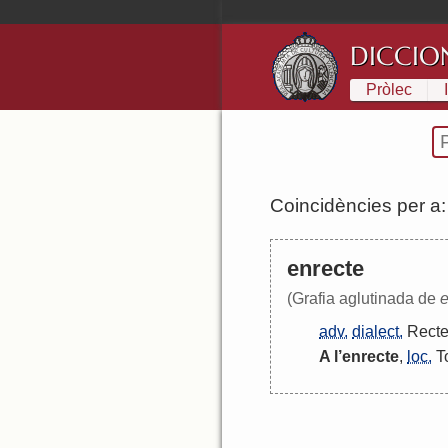
DICCIO
Pròlec
Coincidències per a
enrecte
(Grafia aglutinada de
e
adv.
dialect.
Rect
A
l
’
enrecte
,
loc.
T