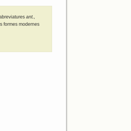
 abreviatures
ant.
,
les formes modernes