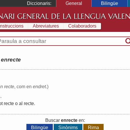
Diccionaris:
General
Bilingüe
NARI GENERAL DE LA LLENGUA VALE
Instruccions
Abreviatures
Colaboradors
:
enrecte
n recte
, com en
endret
.)
e
.
ot
recte
o
al
recte
.
Buscar
enrecte
en:
Bilingüe
Sinònims
Rima