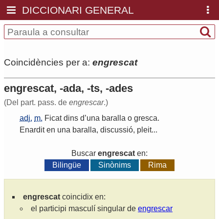
DICCIONARI GENERAL
Coincidències per a:
engrescat
engrescat, -ada, -ts, -ades
(Del part. pass. de
engrescar
.)
adj.
m.
Ficat
dins
d
’
una
baralla
o
gresca
.
Enardit
en
una
baralla
,
discussió
,
pleit
...
Buscar
engrescat
en:
Bilingüe
Sinònims
Rima
engrescat
coincidix en:
el participi masculí singular de
engrescar