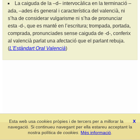
La caiguda de la –d– intervocàlica en la terminació –
ada, –ades és general i característica del valencià, ni
s’ha de considerar vulgarisme ni s’ha de pronunciar
esta -d-, que es manté en l’escritura; trompada, portada,
comprada, pronunciades sense caiguda de -d-, conferix
al valencià parlat una afectació que el parlant rebuja.
(
L'Estàndart Oral Valencià
)
Esta web usa
cookies
pròpies i de tercers per a millorar la
X
navegació. Si continueu navegant per ella estareu acceptant la
Secció de Llengua i Lliteratura Valencianes
-
Real Acadèmia de
nostra política de
cookies
.
Més informació
.
Cultura Valenciana
-
Política de privacitat