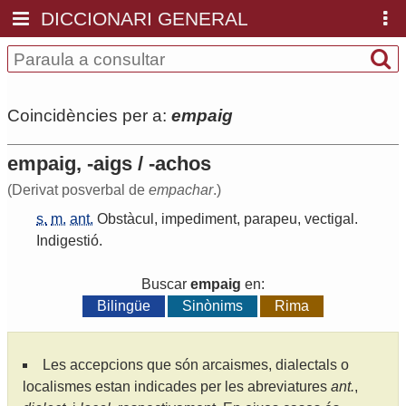
DICCIONARI GENERAL
Coincidències per a:
empaig
empaig, -aigs / -achos
(Derivat posverbal de
empachar
.)
s.
m.
ant.
Obstàcul
,
impediment
,
parapeu
,
vectigal
.
Indigestió
.
Buscar
empaig
en:
Bilingüe
Sinònims
Rima
Les accepcions que són arcaismes, dialectals o
localismes estan indicades per les abreviatures
ant.
,