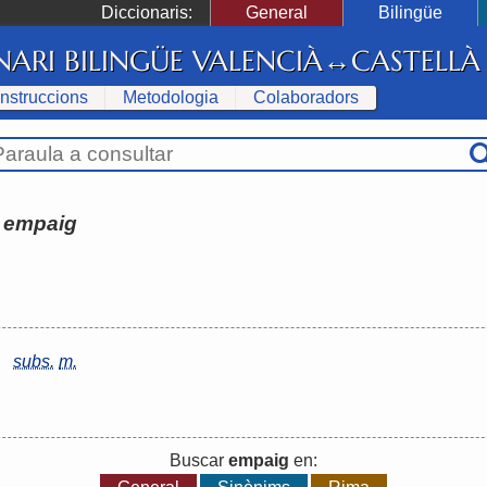
Diccionaris:
General
Bilingüe
NARI BILINGÜE VALENCIÀ↔CASTELLÀ
Instruccions
Metodologia
Colaboradors
:
empaig
subs.
m.
Buscar
empaig
en: