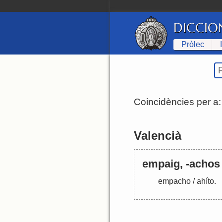
DICCIO
Pròlec
Coincidències per a
Valencià
empaig, -achos
empacho
/
ahíto
.