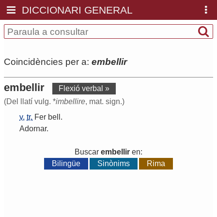
DICCIONARI GENERAL
Coincidències per a:
embellir
embellir
Flexió verbal »
(Del llatí vulg. *
imbellire
, mat. sign.)
v.
tr.
Fer
bell
.
Adornar
.
Buscar
embellir
en:
Bilingüe
Sinònims
Rima