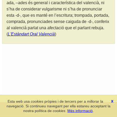
ada, –ades és general i característica del valencià, ni
s’ha de considerar vulgarisme ni s’ha de pronunciar
esta -d-, que es manté en l’escritura; trompada, portada,
comprada, pronunciades sense caiguda de -d-, conferix
al valencià parlat una afectació que el parlant rebuja.
(
L'Estàndart Oral Valencià
)
Esta web usa
cookies
pròpies i de tercers per a millorar la
X
navegació. Si continueu navegant per ella estareu acceptant la
Secció de Llengua i Lliteratura Valencianes
-
Real Acadèmia de
nostra política de
cookies
.
Més informació
.
Cultura Valenciana
-
Política de privacitat