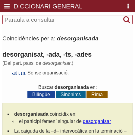
DICCIONARI GENERAL
Coincidències per a:
desorganisada
desorganisat, -ada, -ts, -ades
(Del part. pass. de
desorganisar
.)
adj.
m.
Sense
organisació
.
Buscar
desorganisada
en:
Bilingüe
Sinònims
Rima
desorganisada
coincidix en:
el participi femení singular de
desorganisar
La caiguda de la –d– intervocàlica en la terminació –