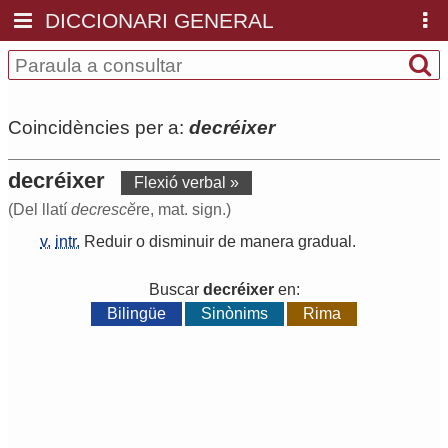
DICCIONARI GENERAL
Coincidències per a:
decréixer
decréixer
Flexió verbal »
(Del llatí
decrescĕ
re, mat. sign.)
v.
intr.
Reduir
o
disminuir
de
manera
gradual
.
Buscar
decréixer
en:
Bilingüe
Sinònims
Rima