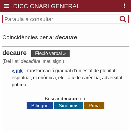
DICCIONARI GENERAL
Coincidències per a:
decaure
decaure
Flexió verbal »
(Del llatí
decadĕre
, mat. sign.)
v.
intr.
Transformació
gradual
d
’
un
estat
de
plenitut
espiritual
,
econòmica
,
etc
.,
a
u
de
carència
,
adversitat
,
pobrea
.
Buscar
decaure
en:
Bilingüe
Sinònims
Rima