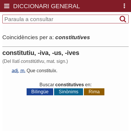
DICCIONARI GENERAL
Coincidències per a:
constitutives
constitutiu, -iva, -us, -ives
(Del llatí
constitūtīvu
, mat. sign.)
adj.
m.
Que
constituïx
.
Buscar
constitutives
en:
Bilingüe
Sinònims
Rima