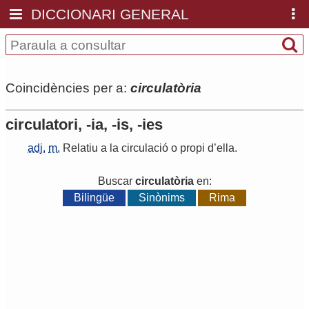
DICCIONARI GENERAL
Coincidències per a:
circulatòria
circulatori, -ia, -is, -ies
adj.
m.
Relatiu
a
la
circulació
o
propi
d
’
ella
.
Buscar
circulatòria
en:
Bilingüe
Sinònims
Rima