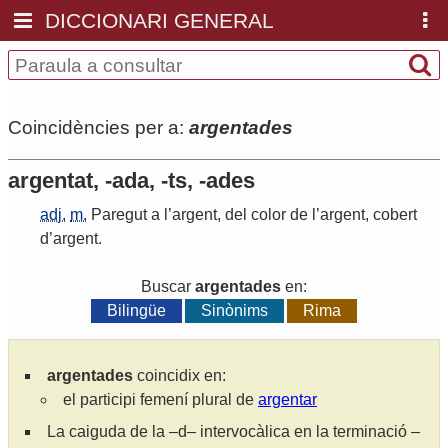
DICCIONARI GENERAL
Coincidències per a:
argentades
argentat, -ada, -ts, -ades
adj.
m.
Paregut
a
l
’
argent
,
del
color
de
l
’
argent
,
cobert
d
’
argent
.
Buscar
argentades
en:
Bilingüe
Sinònims
Rima
argentades
coincidix en:
el participi femení plural de
argentar
La caiguda de la –d– intervocàlica en la terminació –