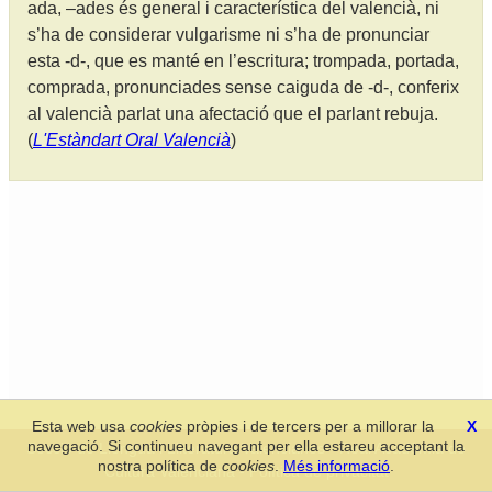
ada, –ades és general i característica del valencià, ni
s’ha de considerar vulgarisme ni s’ha de pronunciar
esta -d-, que es manté en l’escritura; trompada, portada,
comprada, pronunciades sense caiguda de -d-, conferix
al valencià parlat una afectació que el parlant rebuja.
(
L'Estàndart Oral Valencià
)
Esta web usa
cookies
pròpies i de tercers per a millorar la
X
navegació. Si continueu navegant per ella estareu acceptant la
Secció de Llengua i Lliteratura Valencianes
-
Real Acadèmia de
nostra política de
cookies
.
Més informació
.
Cultura Valenciana
-
Política de privacitat