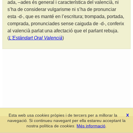
ada, –ades és general i característica del valencià, ni
s’ha de considerar vulgarisme ni s’ha de pronunciar
esta -d-, que es manté en l’escritura; trompada, portada,
comprada, pronunciades sense caiguda de -d-, conferix
al valencià parlat una afectació que el parlant rebuja.
(
L'Estàndart Oral Valencià
)
Esta web usa
cookies
pròpies i de tercers per a millorar la
X
navegació. Si continueu navegant per ella estareu acceptant la
Secció de Llengua i Lliteratura Valencianes
-
Real Acadèmia de
nostra política de
cookies
.
Més informació
.
Cultura Valenciana
-
Política de privacitat