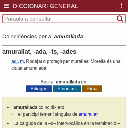
DICCIONARI GENERAL
Coincidències per a:
amurallada
amurallat, -ada, -ts, -ades
adj.
m.
Rodejat
o
protegit
per
muralles
:
Morella
és
una
ciutat
amurallada
.
Buscar
amurallada
en:
Bilingüe
Sinònims
Rima
amurallada
coincidix en:
el participi femení singular de
amurallar
La caiguda de la –d– intervocàlica en la terminació –