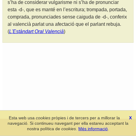
s’ha de considerar vulgarisme ni s’ha de pronunciar
esta -d-, que es manté en l’escritura; trompada, portada,
comprada, pronunciades sense caiguda de -d-, conferix
al valencià parlat una afectació que el parlant rebuja.
(
L'Estàndart Oral Valencià
)
Esta web usa
cookies
pròpies i de tercers per a millorar la
X
navegació. Si continueu navegant per ella estareu acceptant la
Secció de Llengua i Lliteratura Valencianes
-
Real Acadèmia de
nostra política de
cookies
.
Més informació
.
Cultura Valenciana
-
Política de privacitat