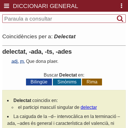
DICCIONARI GENERAL
Coincidències per a:
Delectat
delectat, -ada, -ts, -ades
adj.
m.
Que
dona
plaer
.
Buscar
Delectat
en:
Bilingüe
Sinònims
Rima
Delectat
coincidix en:
el participi masculí singular de
delectar
La caiguda de la –d– intervocàlica en la terminació –
ada, –ades és general i característica del valencià, ni