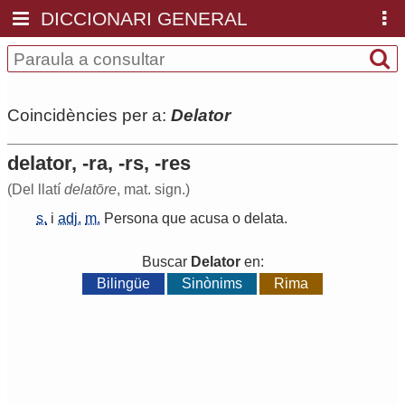
DICCIONARI GENERAL
Coincidències per a:
Delator
delator, -ra, -rs, -res
(Del llatí
delatōre
, mat. sign.)
s.
i
adj.
m.
Persona
que
acusa
o
delata
.
Buscar
Delator
en:
Bilingüe
Sinònims
Rima