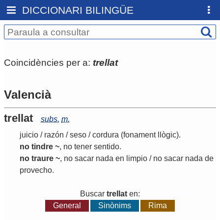
DICCIONARI BILINGÜE
Coincidències per a:
trellat
Valencià
trellat
subs.
m.
juicio
/
razón
/
seso
/
cordura
(fonament llògic)
.
no tindre ~
, no tener sentido.
no traure ~
, no sacar nada en limpio / no sacar nada de
provecho.
Buscar
trellat
en:
General
Sinònims
Rima