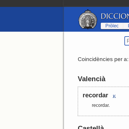
DICCIO
Pròlec
Coincidències per a
Valencià
recordar
v.
recordar
.
Castellà