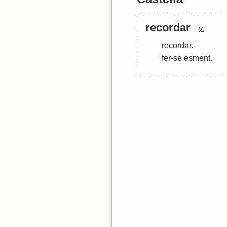
recordar
v.
recordar
.
fer
-
se
esment
.