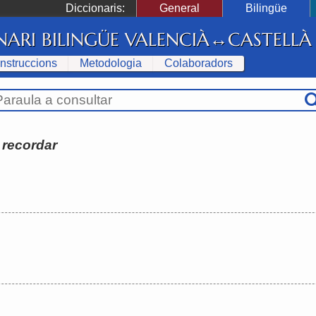
Diccionaris:
General
Bilingüe
NARI BILINGÜE VALENCIÀ↔CASTELLÀ
Instruccions
Metodologia
Colaboradors
:
recordar