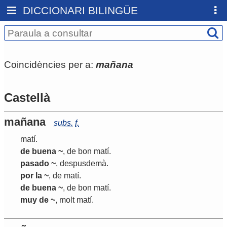
DICCIONARI BILINGÜE
Coincidències per a:
mañana
Castellà
mañana
subs.
f.
matí
.
de buena ~
,
de
bon
matí
.
pasado ~
,
despusdemà
.
por la ~
,
de
matí
.
de buena ~
,
de
bon
matí
.
muy de ~
,
molt
matí
.