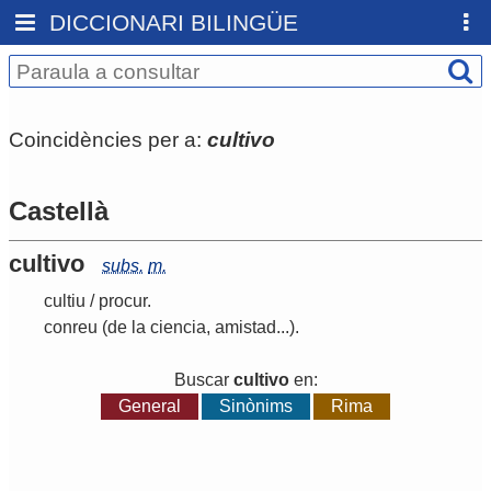
DICCIONARI BILINGÜE
Coincidències per a:
cultivo
Castellà
cultivo
subs.
m.
cultiu
/
procur
.
conreu
(de la ciencia, amistad...)
.
Buscar
cultivo
en:
General
Sinònims
Rima