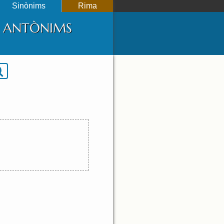
Sinònims
Rima
 I ANTÒNIMS