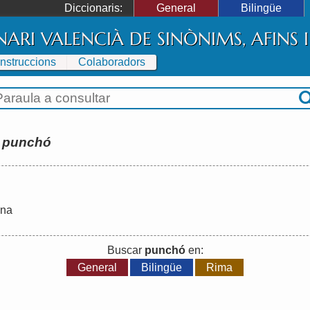
Diccionaris:
General
Bilingüe
NARI VALENCIÀ DE SINÒNIMS, AFINS
Instruccions
Colaboradors
:
punchó
ina
Buscar
punchó
en:
General
Bilingüe
Rima