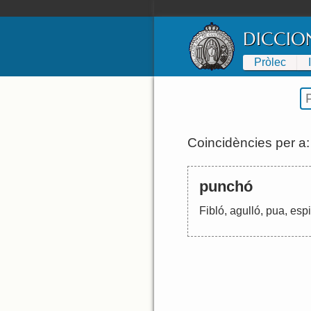
DICCIO
Pròlec
Coincidències per a
punchó
Fibló
,
agulló
,
pua
,
esp