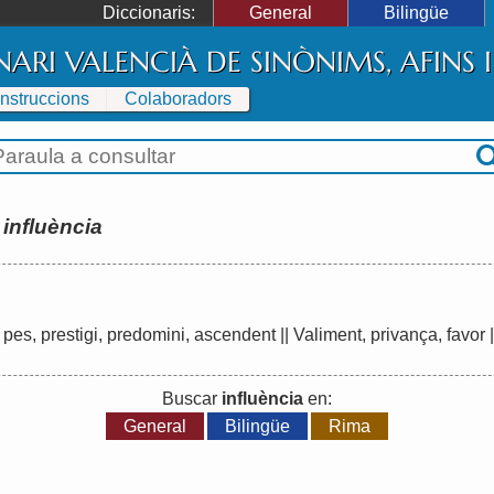
Diccionaris:
General
Bilingüe
NARI VALENCIÀ DE SINÒNIMS, AFINS
Instruccions
Colaboradors
:
influència
,
pes
,
prestigi
,
predomini
,
ascendent
||
Valiment
,
privança
,
favor
|
Buscar
influència
en:
General
Bilingüe
Rima