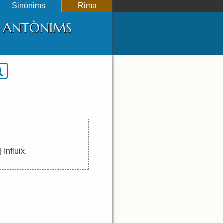
Sinònims
Rima
 I ANTÒNIMS
|
Influix
.