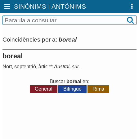
SINÒNIMS I ANTÒNIMS
Coincidències per a:
boreal
boreal
Nort
,
septentrió
,
àrtic
**
Austral
,
sur
.
Buscar
boreal
en:
General
Bilingüe
Rima