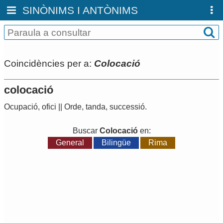
SINÒNIMS I ANTÒNIMS
Coincidències per a:
Colocació
colocació
Ocupació
,
ofici
||
Orde
,
tanda
,
successió
.
Buscar
Colocació
en:
General
Bilingüe
Rima