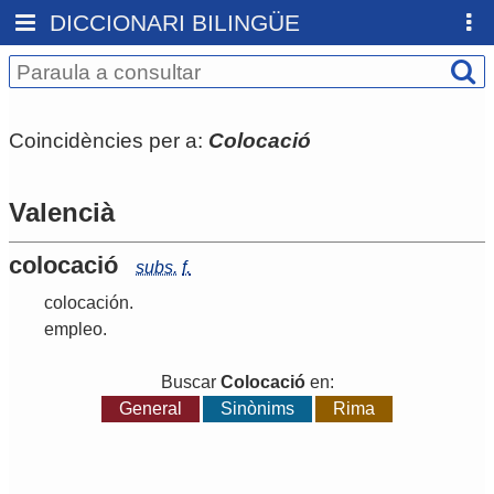
DICCIONARI BILINGÜE
Coincidències per a:
Colocació
Valencià
colocació
subs.
f.
colocación
.
empleo
.
Buscar
Colocació
en:
General
Sinònims
Rima