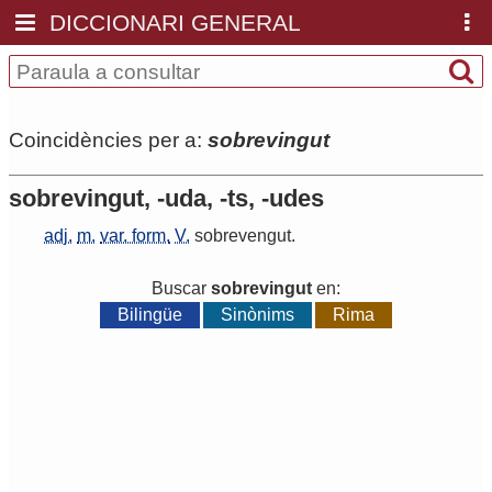
DICCIONARI GENERAL
Coincidències per a:
sobrevingut
sobrevingut, -uda, -ts, -udes
adj.
m.
var. form.
V.
sobrevengut
.
Buscar
sobrevingut
en:
Bilingüe
Sinònims
Rima