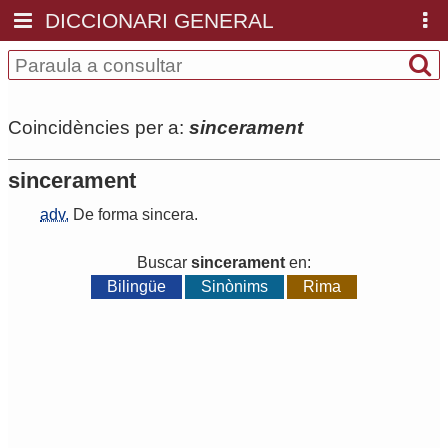
DICCIONARI GENERAL
Coincidències per a:
sincerament
sincerament
adv.
De
forma
sincera
.
Buscar
sincerament
en:
Bilingüe
Sinònims
Rima