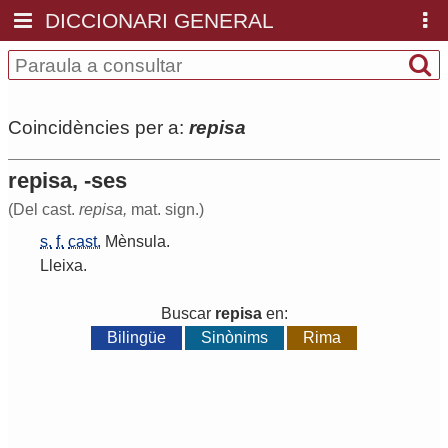
DICCIONARI GENERAL
Coincidències per a:
repisa
repisa, -ses
(Del cast.
repisa,
mat. sign.)
s.
f.
cast.
Mènsula
.
Lleixa
.
Buscar
repisa
en:
Bilingüe
Sinònims
Rima