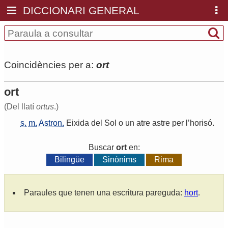
DICCIONARI GENERAL
Coincidències per a:
ort
ort
(Del llatí
ortus
.)
s.
m.
Astron.
Eixida
del
Sol
o
un
atre
astre
per
l
’
horisó
.
Buscar
ort
en:
Bilingüe
Sinònims
Rima
Paraules que tenen una escritura pareguda:
hort
.