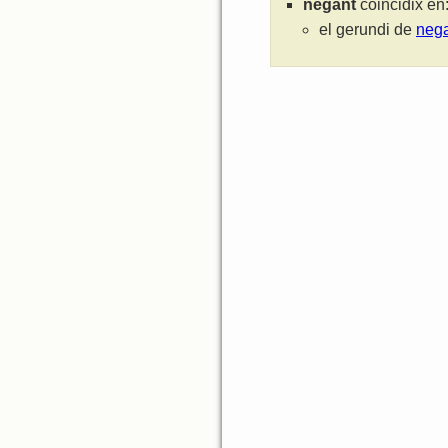
negant
coincidix en
el gerundi de
neg