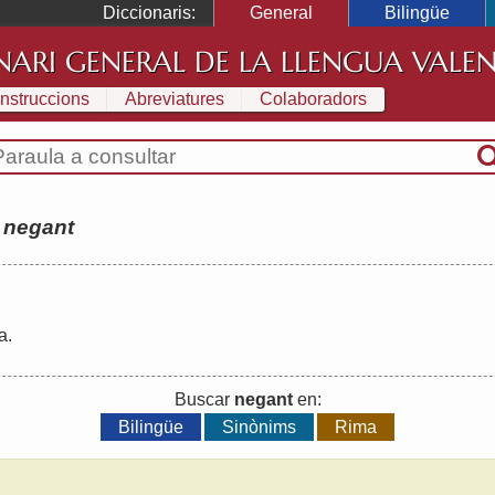
Diccionaris:
General
Bilingüe
NARI GENERAL DE LA LLENGUA VALE
Instruccions
Abreviatures
Colaboradors
:
negant
a
.
Buscar
negant
en:
Bilingüe
Sinònims
Rima