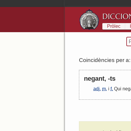
DICCIO
Pròlec
Coincidències per a
negant, -ts
adj.
m.
i
f.
Qui
neg