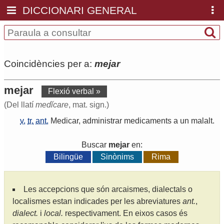
DICCIONARI GENERAL
Coincidències per a:
mejar
mejar
Flexió verbal »
(Del llatí
medĭcare
, mat. sign.)
v.
tr.
ant.
Medicar
,
administrar
medicaments
a
un
malalt
.
Buscar
mejar
en:
Bilingüe
Sinònims
Rima
Les accepcions que són arcaismes, dialectals o
localismes estan indicades per les abreviatures
ant.
,
dialect.
i
local.
respectivament. En eixos casos és