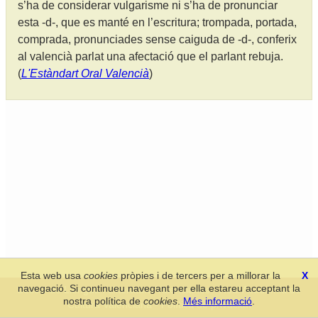
s’ha de considerar vulgarisme ni s’ha de pronunciar
esta -d-, que es manté en l’escritura; trompada, portada,
comprada, pronunciades sense caiguda de -d-, conferix
al valencià parlat una afectació que el parlant rebuja.
(
L'Estàndart Oral Valencià
)
Esta web usa
cookies
pròpies i de tercers per a millorar la
X
navegació. Si continueu navegant per ella estareu acceptant la
Secció de Llengua i Lliteratura Valencianes
-
Real Acadèmia de
nostra política de
cookies
.
Més informació
.
Cultura Valenciana
-
Política de privacitat