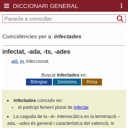
DICCIONARI GENERAL
Coincidències per a:
infectades
infectat, -ada, -ts, -ades
adj.
m.
Infeccionat
.
Buscar
infectades
en:
Bilingüe
Sinònims
Rima
infectades
coincidix en:
el participi femení plural de
infectar
La caiguda de la –d– intervocàlica en la terminació –
ada, –ades és general i característica del valencià, ni