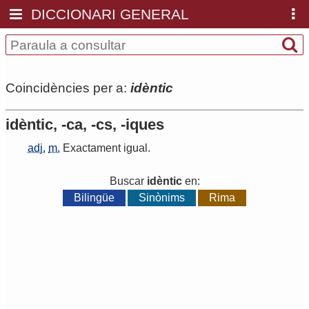
DICCIONARI GENERAL
Coincidències per a:
idèntic
idèntic, -ca, -cs, -iques
adj.
m.
Exactament
igual
.
Buscar
idèntic
en:
Bilingüe
Sinònims
Rima